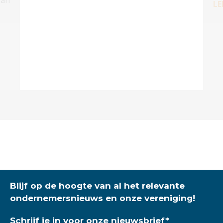
LE
Blijf op de hoogte van al het relevante
ondernemersnieuws en onze vereniging!
Schrijf je in voor onze nieuwsbrief
*