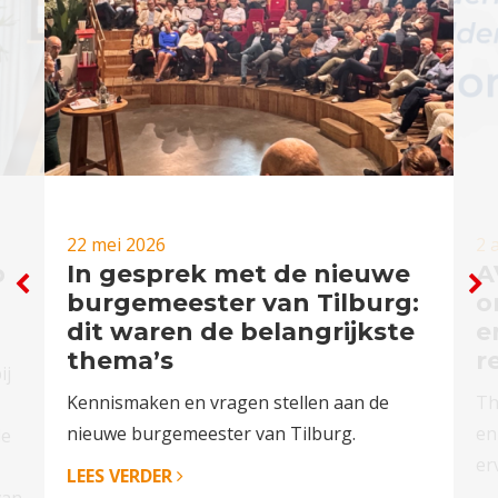
22 mei 2026
2 
p
In gesprek met de nieuwe
A
burgemeester van Tilburg:
o
dit waren de belangrijkste
e
thema’s
r
ij
Kennismaken en vragen stellen aan de
Th
nieuwe burgemeester van Tilburg.
en
de
er
LEES VERDER
van