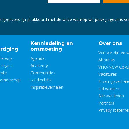
e gegevens ga je akkoord met de wijze waarop wij jouw gegevens v
Kennisdeling en
Over ons
rtiging
ontmoeting
Wie we zijn en 
derwijs
Agenda
About us
nergie
Academy
VNO-NCW Co-Cr
imte
Communities
Vacatures
nemerschap
Studieclubs
Ervaringsverhal
Inspiratieverhalen
Lid worden
Nieuwe leden
Partners
Privacy stateme