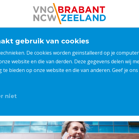
kt gebruik van cookies
 technieken. De cookies worden geïnstalleerd op je compu
 onze website en die van derden. Deze gegevens delen wij 
ng te bieden op onze website en die van anderen. Geef je o
r niet