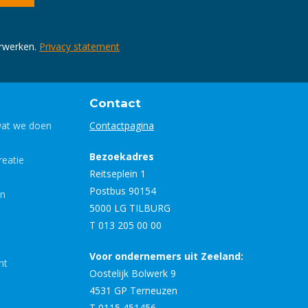
erwerken.
Privacy statement
Contact
wat we doen
Contactpagina
Bezoekadres
eatie
Reitseplein 1
Postbus 90154
en
5000 LG TILBURG
T 013 205 00 00
Voor ondernemers uit Zeeland:
nt
Oostelijk Bolwerk 9
4531 GP Terneuzen
T 0115 451456