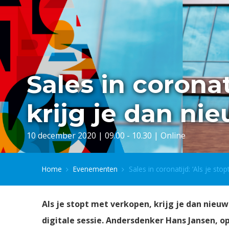
Sales in coronat
krijg je dan ni
10 december 2020 | 09.00 - 10.30 | Online
Home
Evenementen
Sales in coronatijd: ‘Als je sto
Als je stopt met verkopen, krijg je dan nieu
digitale sessie. Andersdenker Hans Jansen, o