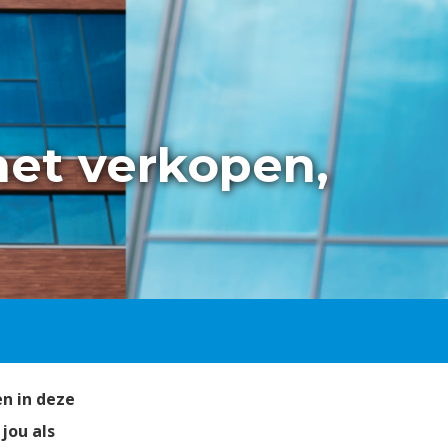
 met verkopen,
n in deze
 jou als