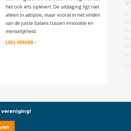
V
het ook iets oplevert. De uitdaging ligt niet
De
alleen in adoptie, maar vooral in het vinden
Sec
van de juiste balans tussen innovatie en
di
menselijkheid.
or
LEES VERDER
Ne
de
LE
 vereniging!