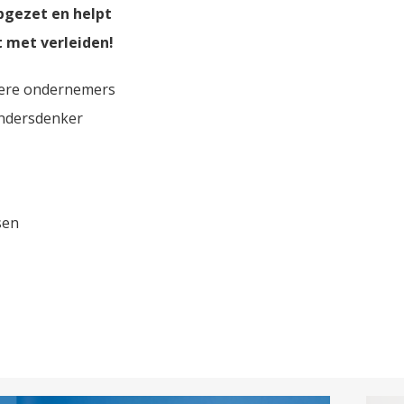
pgezet en helpt
t met verleiden!
andere ondernemers
 andersdenker
sen