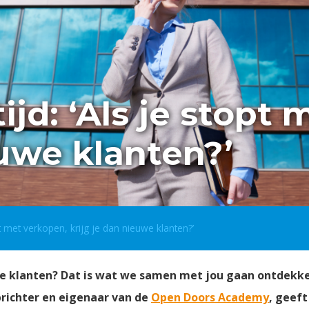
ijd: ‘Als je stopt
euwe klanten?’
pt met verkopen, krijg je dan nieuwe klanten?’
we klanten?
Dat is wat we samen met jou gaan ontdekke
prichter en eigenaar van de
Open Doors Academy
, geeft