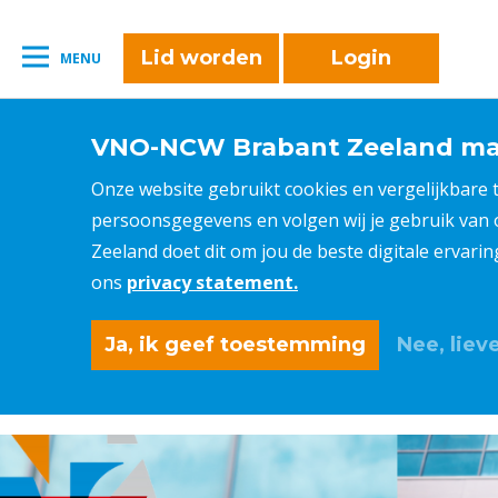
Lid worden
Login
MENU
VNO-NCW Brabant Zeeland maa
Onze website gebruikt cookies en vergelijkbare
persoonsgegevens en volgen wij je gebruik van
Zeeland doet dit om jou de beste digitale ervari
ons
privacy statement.
Ja, ik geef toestemming
Nee, lieve