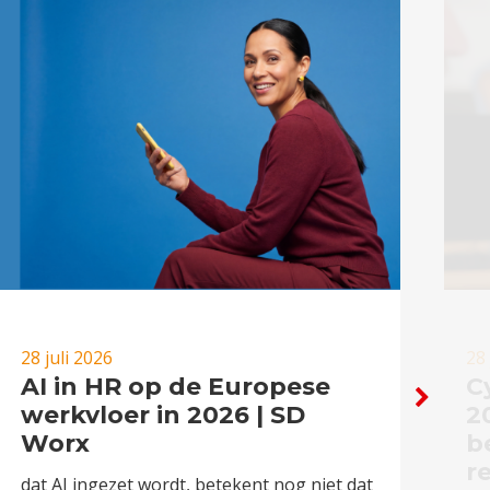
28 juli 2026
28 
AI in HR op de Europese
C
werkvloer in 2026 | SD
2
Worx
b
r
dat AI ingezet wordt, betekent nog niet dat