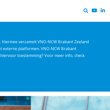
ter. Hiermee verzamelt VNO-NCW Brabant Zeeland
met externe platformen. VNO-NCW Brabant
ns hiervoor toestemming? Voor meer info, check