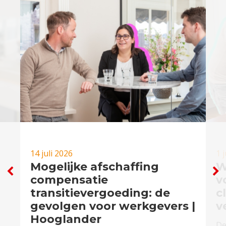
14 juli 2026
1 
Mogelijke afschaffing
W
compensatie
v
transitievergoeding: de
c
gevolgen voor werkgevers |
v
Hooglander
De