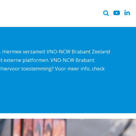
ter. Hiermee verzamelt VNO-NCW Brabant Zeeland
met externe platformen. VNO-NCW Brabant
ns hiervoor toestemming? Voor meer info, check