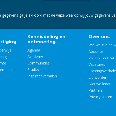
e gegevens ga je akkoord met de wijze waarop wij jouw gegevens v
Kennisdeling en
Over ons
rtiging
ontmoeting
Wie we zijn en 
derwijs
Agenda
About us
nergie
Academy
VNO-NCW Co-Cr
imte
Communities
Vacatures
nemerschap
Studieclubs
Ervaringsverhal
Inspiratieverhalen
Lid worden
Nieuwe leden
Partners
Privacy stateme