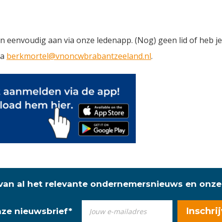
 en eenvoudig aan via onze ledenapp. (Nog) geen lid of heb 
ia
berkmortel@vnoncwbrabantzeeland.nl
.
 van al het relevante ondernemersnieuws en onze
onze nieuwsbrief
*