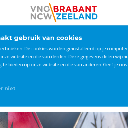
kt gebruik van cookies
 technieken. De cookies worden geïnstalleerd op je compu
 onze website en die van derden. Deze gegevens delen wij 
ng te bieden op onze website en die van anderen. Geef je o
r niet