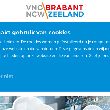
kt gebruik van cookies
 technieken. De cookies worden geïnstalleerd op je compu
 onze website en die van derden. Deze gegevens delen wij 
ng te bieden op onze website en die van anderen. Geef je o
r niet