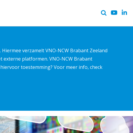
ter. Hiermee verzamelt VNO-NCW Brabant Zeeland
met externe platformen. VNO-NCW Brabant
ns hiervoor toestemming? Voor meer info, check