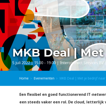
MKB Deal | Met 
5 juli 2022 | 15.00 - 19.00 | Interconnect Services BV
Home
Evenementen
MKB Deal | Met je bedrijf naar 
Een flexibel en goed functionerend IT-netwerk
een steeds vaker een rol. De cloud, letterlij