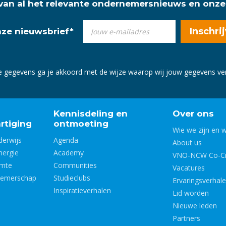
 van al het relevante ondernemersnieuws en onze
onze nieuwsbrief
*
e gegevens ga je akkoord met de wijze waarop wij jouw gegevens v
Kennisdeling en
Over ons
rtiging
ontmoeting
Wie we zijn en 
derwijs
Agenda
About us
nergie
Academy
VNO-NCW Co-Cr
imte
Communities
Vacatures
nemerschap
Studieclubs
Ervaringsverhal
Inspiratieverhalen
Lid worden
Nieuwe leden
Partners