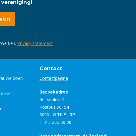
 vereniging!
erwerken.
Privacy statement
Contact
wat we doen
Contactpagina
Bezoekadres
eatie
Reitseplein 1
Postbus 90154
en
5000 LG TILBURG
T 013 205 00 00
Voor ondernemers uit Zeeland: