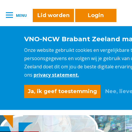
Lid worden
Login
MENU
VNO-NCW Brabant Zeeland maa
Onze website gebruikt cookies en vergelijkbare
persoonsgegevens en volgen wij je gebruik van
Zeeland doet dit om jou de beste digitale ervari
ons
privacy statement.
Ja, ik geef toestemming
Nee, lieve