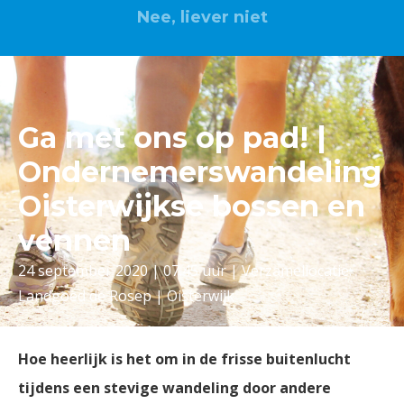
Nee, liever niet
Ga met ons op pad! |
Ondernemerswandeling
Oisterwijkse bossen en
vennen
24 september 2020 | 07.45 uur | Verzamellocatie:
Landgoed de Rosep | Oisterwijk
Hoe heerlijk is het om in de frisse buitenlucht
tijdens een stevige wandeling door andere