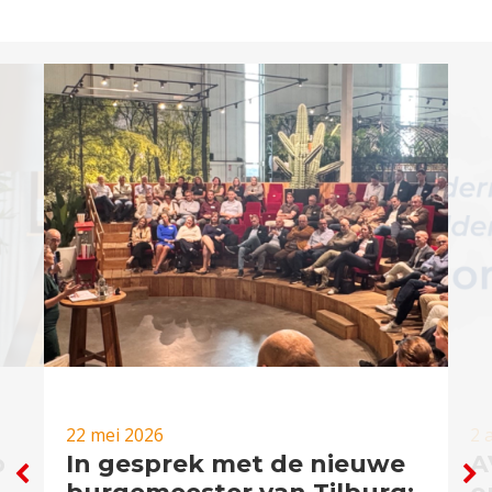
22 mei 2026
2 
p
In gesprek met de nieuwe
A