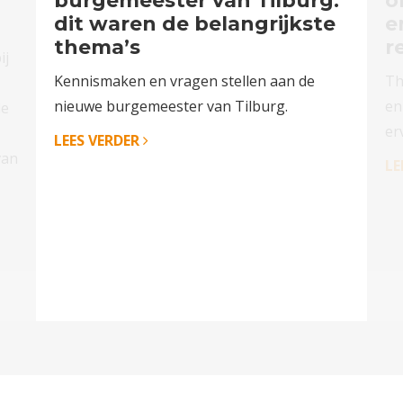
burgemeester van Tilburg:
o
dit waren de belangrijkste
e
thema’s
r
ij
Kennismaken en vragen stellen aan de
Th
nieuwe burgemeester van Tilburg.
en
de
er
LEES VERDER
van
LE