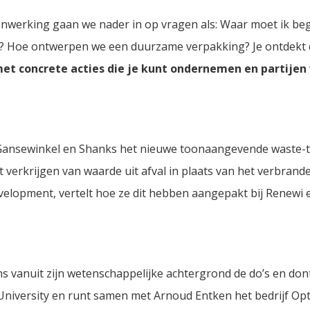
enwerking gaan we nader in op vragen als: Waar moet ik be
r? Hoe ontwerpen we een duurzame verpakking? Je ontdekt 
met concrete acties die je kunt ondernemen en partijen
 Gansewinkel en Shanks het nieuwe toonaangevende waste-t
et verkrijgen van waarde uit afval in plaats van het verbrand
velopment, vertelt hoe ze dit hebben aangepakt bij Renewi 
 vanuit zijn wetenschappelijke achtergrond de do’s en dont
University en runt samen met Arnoud Entken het bedrijf Op