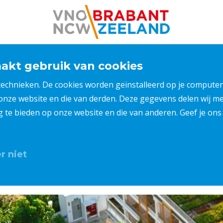
kt gebruik van cookies
 technieken. De cookies worden geïnstalleerd op je compu
 onze website en die van derden. Deze gegevens delen wij 
ng te bieden op onze website en die van anderen. Geef je o
r niet