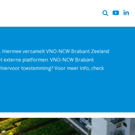
ter. Hiermee verzamelt VNO-NCW Brabant Zeeland
met externe platformen. VNO-NCW Brabant
ns hiervoor toestemming? Voor meer info, check