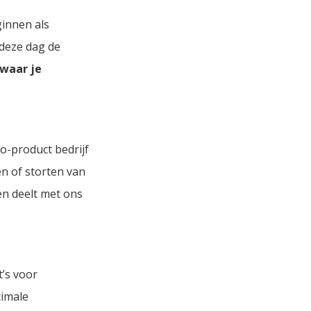
ginnen als
deze dag de
 waar je
o-product bedrijf
en of storten van
en deelt met ons
’s voor
timale