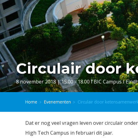
Circulair door
8 november 2018 | 15.00 - 18.00 I BIC Campus I Ein
Home
Evenementen
Circulair door ketensamenwer
Dat er nog veel vragen leven over circulair on
High Tech Campus in februari dit jaar.