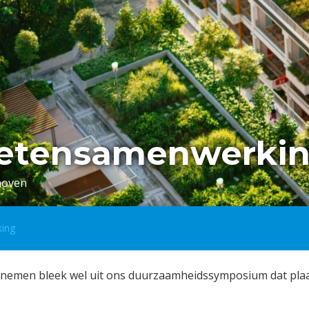
 ketensamenwerki
dhoven
king
dernemen bleek wel uit ons duurzaamheidssymposium dat pla