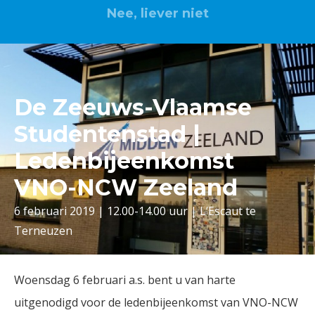
Nee, liever niet
De Zeeuws-Vlaamse
Studentenstad |
Ledenbijeenkomst
VNO-NCW Zeeland
6 februari 2019 | 12.00-14.00 uur | L’Escaut te
Terneuzen
Woensdag 6 februari a.s. bent u van harte
uitgenodigd voor de ledenbijeenkomst van VNO-NCW