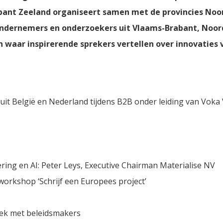
ant Zeeland organiseert samen met de provincies Noo
 ondernemers en onderzoekers uit Vlaams-Brabant, Noor
 waar inspirerende sprekers vertellen over innovaties
it België en Nederland tijdens B2B onder leiding van Vok
ring en AI: Peter Leys, Executive Chairman Materialise NV
workshop ‘Schrijf een Europees project’
rek met beleidsmakers