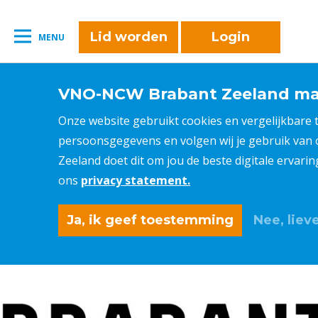
Lid worden
Login
MENU
VNO-NCW Brabant Zeeland maa
Onze website gebruikt cookies en vergelijkbare
persoonsgegevens en volgen wij je gebruik van
Zeeland doet dit om jou de beste digitale ervari
ons
privacy statement.
Ja, ik geef toestemming
Nee, lieve