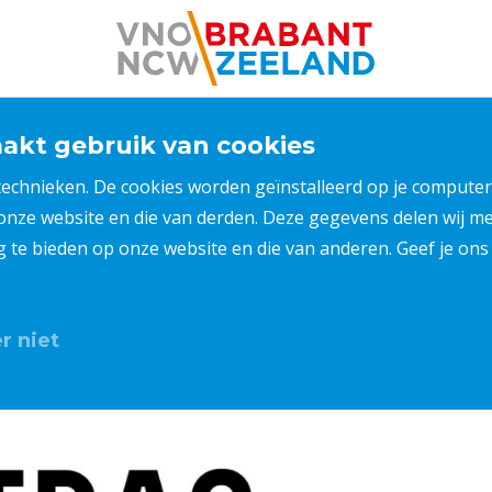
kt gebruik van cookies
 technieken. De cookies worden geïnstalleerd op je compu
 onze website en die van derden. Deze gegevens delen wij 
ng te bieden op onze website en die van anderen. Geef je o
r niet