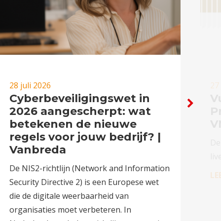
28 juli 2026
27 
Cyberbeveiligingswet in
Vu
2026 aangescherpt: wat
P
betekenen de nieuwe
V
regels voor jouw bedrijf? |
De
Vanbreda
liv
De NIS2-richtlijn (Network and Information
LE
Security Directive 2) is een Europese wet
die de digitale weerbaarheid van
organisaties moet verbeteren. In