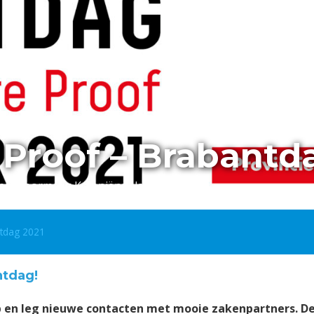
 Proof – Brabantd
ren (voormalig Koloniënpaleis)
ntdag 2021
ntdag!
 en leg nieuwe contacten met mooie zakenpartners. De