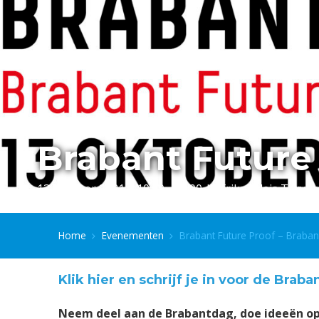
Brabant Future
13 oktober 2021 | 10:00 - 20:00 | Afrikapaleis Tervu
Home
Evenementen
Brabant Future Proof – Braba
Klik hier en schrijf je in voor de Braba
Neem deel aan de Brabantdag, doe ideeën op