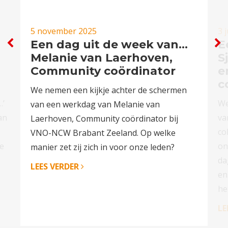
5 november 2025
3 
…
Een dag uit de week van…
E
Melanie van Laerhoven,
S
Community coördinator
e
c
We nemen een kijkje achter de schermen
…’
We
van een werkdag van Melanie van
an
va
Laerhoven, Community coördinator bij
co
VNO-NCW Brabant Zeeland. Op welke
e
on
manier zet zij zich in voor onze leden?
da
LEES VERDER
en
he
LE