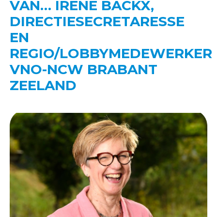
VAN… IRENE BACKX,
DIRECTIESECRETARESSE
EN
REGIO/LOBBYMEDEWERKER
VNO-NCW BRABANT
ZEELAND