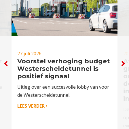
27 juli 2026
20
r
Voorstel verhoging budget
A
Westerscheldetunnel is
g
positief signaal
o
d
e
Uitleg over een succesvolle lobby van voor
i
de Westerscheldetunnel.
i
LEES VERDER
De
op
ev