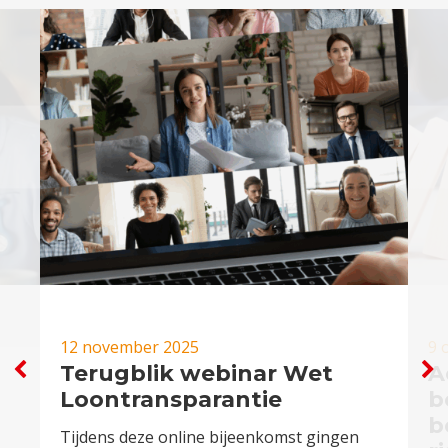
12 november 2025
9 
Terugblik webinar Wet
A
Loontransparantie
b
b
Tijdens deze online bijeenkomst gingen