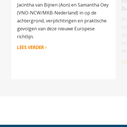
r
Jacintha van Bijnen (Aon) en Samantha Oey
b
(VNO-NCW/MKB-Nederland) in op de
Be
achtergrond, verplichtingen en praktische
to
gevolgen van deze nieuwe Europese
da
richtlijn.
oo
LEES VERDER
te
LE