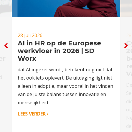
28 juli 2026
28
AI in HR op de Europese
C
werkvloer in 2026 | SD
2
er
Worx
b
r
dat AI ingezet wordt, betekent nog niet dat
V
d
het ook iets oplevert. De uitdaging ligt niet
De
alleen in adoptie, maar vooral in het vinden
Se
van de juiste balans tussen innovatie en
di
menselijkheid.
or
LEES VERDER
Ne
de