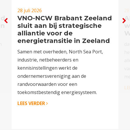
28 juli 2026
28
nd
VNO-NCW Brabant Zeeland
A
in
sluit aan bij strategische
w
alliantie voor de
W
energietransitie in Zeeland
n
da
Samen met overheden, North Sea Port,
n
he
industrie, netbeheerders en
al
kennisinstellingen werkt de
va
ondernemersvereniging aan de
me
randvoorwaarden voor een
LE
toekomstbestendig energiesysteem.
LEES VERDER