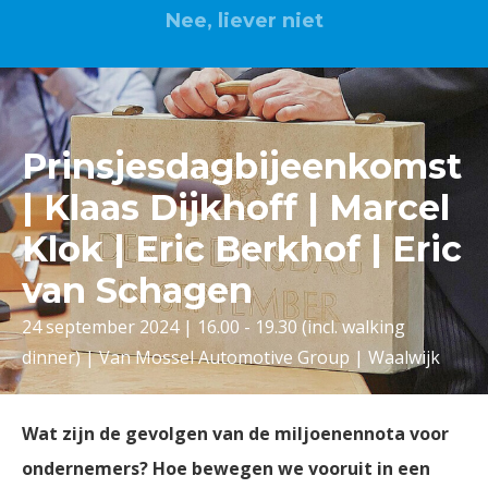
Nee, liever niet
Prinsjesdagbijeenkomst
| Klaas Dijkhoff | Marcel
Klok | Eric Berkhof | Eric
van Schagen
24 september 2024 | 16.00 - 19.30 (incl. walking
dinner) | Van Mossel Automotive Group | Waalwijk
Wat zijn de gevolgen van de miljoenennota voor
ondernemers? Hoe bewegen we vooruit in een