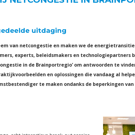
gedeelde uitdaging
em van netcongestie en maken we de energietransitie
ers, experts, beleidsmakers en technologiepartners bi
congestie in de Brainportregio’ om antwoorden te vinde
praktijkvoorbeelden en oplossingen die vandaag al help
komstbestendiger te maken ondanks de beperkingen van