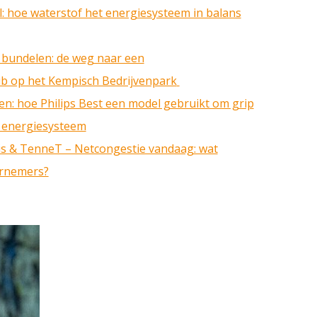
: hoe waterstof het energiesysteem in balans
 bundelen: de weg naar een
b op het Kempisch Bedrijvenpark
n: hoe Philips Best een model gebruikt om grip
e energiesysteem
s & TenneT – Netcongestie vandaag: wat
ernemers?