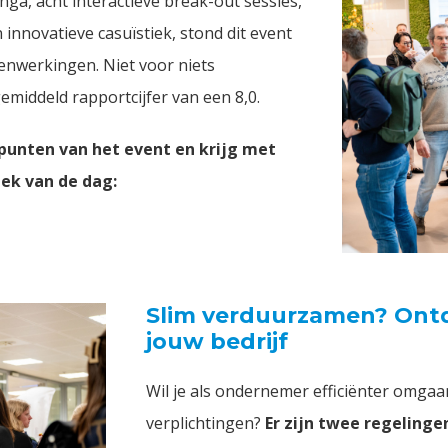
a, acht interactieve break-out sessies,
 innovatieve casuïstiek, stond dit event
enwerkingen. Niet voor niets
middeld rapportcijfer van een 8,0.
punten van het event en krijg met
iek van de dag:
Slim verduurzamen?
Ontd
jouw bedrijf
Wil je als ondernemer efficiënter omga
verplichtingen?
Er zijn twee regelinge