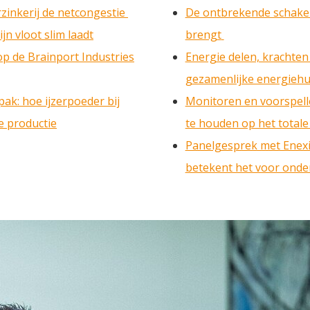
zinkerij de netcongestie
De ontbrekende schakel
jn vloot slim laadt
brengt
p de Brainport Industries
Energie delen, krachten
gezamenlijke energiehu
ak: hoe ijzerpoeder bij
Monitoren en voorspelle
e productie
te houden op het total
Panelgesprek met Enexi
betekent het voor ond