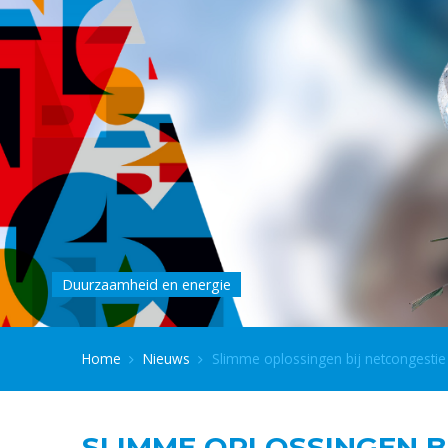
Duurzaamheid en energie
Home
Nieuws
Slimme oplossingen bij netcongestie 
SLIMME OPLOSSINGEN BI