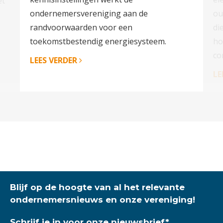
et
ondernemersvereniging aan de
ou
randvoorwaarden voor een
di
toekomstbestendig energiesysteem.
ho
co
LEES VERDER
LE
Blijf op de hoogte van al het relevante
ondernemersnieuws en onze vereniging!
Schrijf je in voor onze nieuwsbrief
*