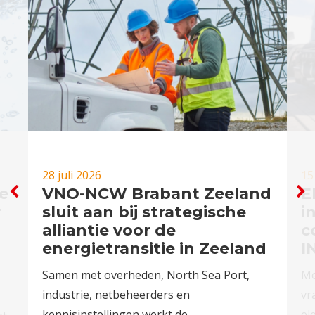
28 juli 2026
15
e
VNO-NCW Brabant Zeeland
E
r
sluit aan bij strategische
i
alliantie voor de
c
energietransitie in Zeeland
I
Samen met overheden, North Sea Port,
Me
industrie, netbeheerders en
vr
kennisinstellingen werkt de
el