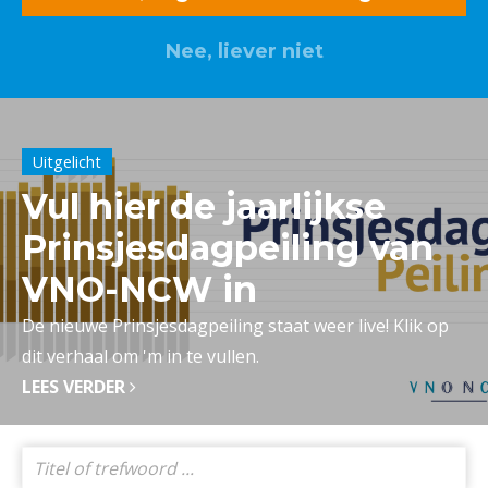
Nee, liever niet
Lid worden? Klik hier
Uitgelicht
Vul hier de jaarlijkse
Prinsjesdagpeiling van
VNO-NCW in
De nieuwe Prinsjesdagpeiling staat weer live! Klik op
dit verhaal om 'm in te vullen.
LEES VERDER