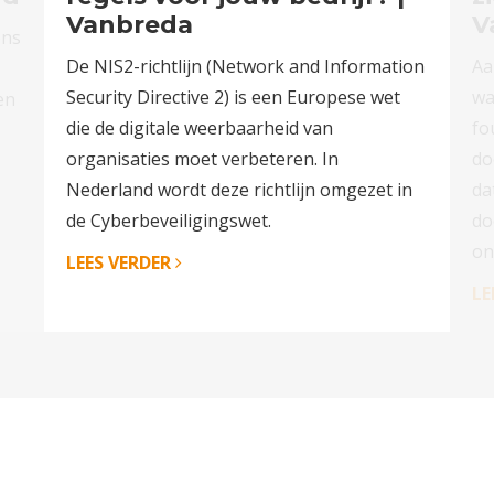
Vanbreda
V
ons
De NIS2-richtlijn (Network and Information
Aa
Security Directive 2) is een Europese wet
wa
en
die de digitale weerbaarheid van
fo
organisaties moet verbeteren. In
do
Nederland wordt deze richtlijn omgezet in
da
de Cyberbeveiligingswet.
do
on
LEES VERDER
LE