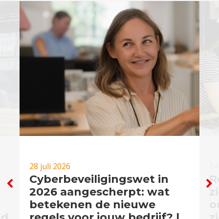
28 juli 2026
14
Cyberbeveiligingswet in
R
2026 aangescherpt: wat
z
betekenen de nieuwe
o
nd
regels voor jouw bedrijf? |
z