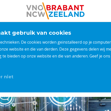
kt gebruik van cookies
 technieken. De cookies worden geïnstalleerd op je compu
 onze website en die van derden. Deze gegevens delen wij 
ng te bieden op onze website en die van anderen. Geef je o
r niet