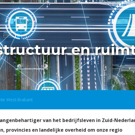
structuur en ruim
imte West-Brabant
angenbehartiger van het bedrijfsleven in Zuid-Nederl
n, provincies en landelijke overheid om onze regio