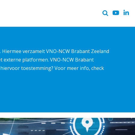
ter. Hiermee verzamelt VNO-NCW Brabant Zeeland
met externe platformen. VNO-NCW Brabant
ns hiervoor toestemming? Voor meer info, check