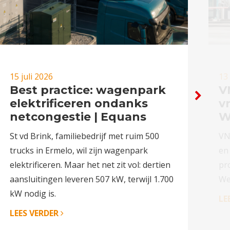
15 juli 2026
13 
Best practice: wagenpark
V
elektrificeren ondanks
v
netcongestie | Equans
W
St vd Brink, familiebedrijf met ruim 500
VN
trucks in Ermelo, wil zijn wagenpark
en
elektrificeren. Maar het net zit vol: dertien
pr
aansluitingen leveren 507 kW, terwijl 1.700
We
kW nodig is.
LE
LEES VERDER