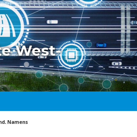
te West-
and. Namens