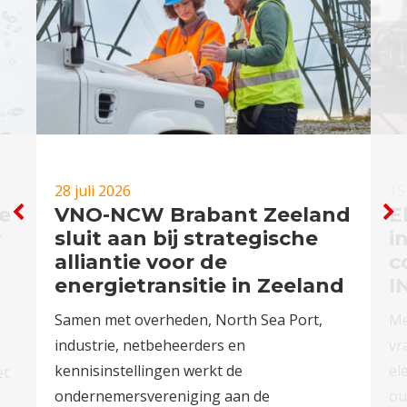
28 juli 2026
15
e
VNO-NCW Brabant Zeeland
E
r
sluit aan bij strategische
i
alliantie voor de
c
energietransitie in Zeeland
I
Samen met overheden, North Sea Port,
Me
industrie, netbeheerders en
vr
kennisinstellingen werkt de
el
et
ondernemersvereniging aan de
ou