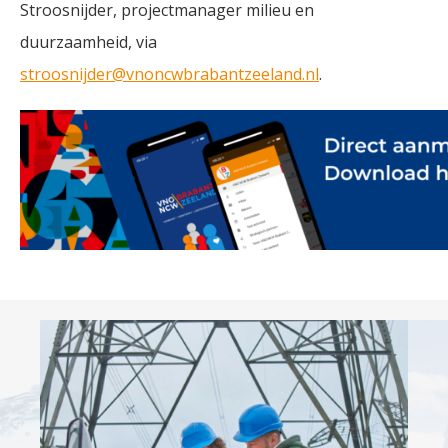
Stroosnijder, projectmanager milieu en
duurzaamheid, via
stroosnijder@vnoncwbrabantzeeland.nl
.