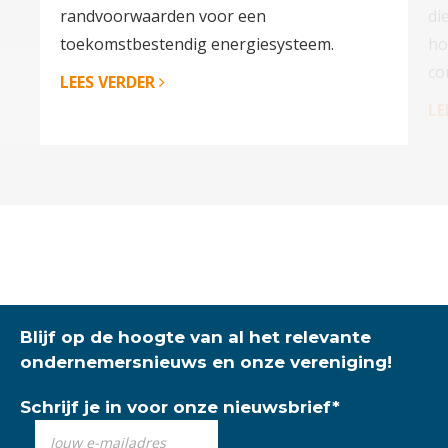
randvoorwaarden voor een
di
toekomstbestendig energiesysteem.
ho
co
LEES VERDER
LE
Blijf op de hoogte van al het relevante
ondernemersnieuws en onze vereniging!
Schrijf je in voor onze nieuwsbrief
*