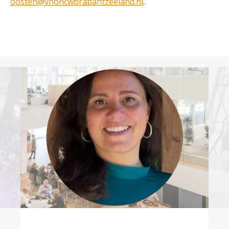
oosten@vnoncwbrabantzeeland.nl
.