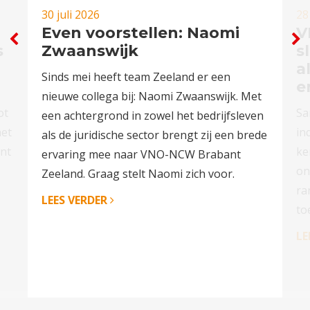
30 juli 2026
28
Even voorstellen: Naomi
V
s
Zwaanswijk
s
a
Sinds mei heeft team Zeeland er een
e
nieuwe collega bij: Naomi Zwaanswijk. Met
ot
Sa
een achtergrond in zowel het bedrijfsleven
het
in
als de juridische sector brengt zij een brede
nt
ke
ervaring mee naar VNO-NCW Brabant
on
Zeeland. Graag stelt Naomi zich voor.
ra
LEES VERDER
to
LE