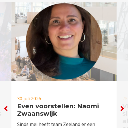
30 juli 2026
28
Even voorstellen: Naomi
V
s
Zwaanswijk
s
a
Sinds mei heeft team Zeeland er een