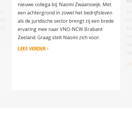
e
nieuwe collega bij: Naomi Zwaanswijk. Met
ot
Sa
een achtergrond in zowel het bedrijfsleven
het
in
als de juridische sector brengt zij een brede
nt
ke
ervaring mee naar VNO-NCW Brabant
on
Zeeland. Graag stelt Naomi zich voor.
ra
LEES VERDER
to
LE