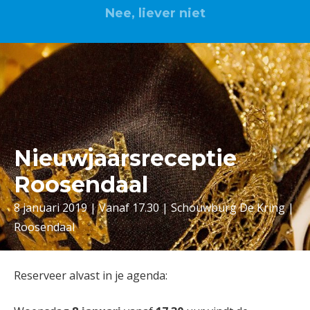
Nee, liever niet
Nieuwjaarsreceptie
Roosendaal
8 januari 2019 | Vanaf 17.30 | Schouwburg De Kring |
Roosendaal
Reserveer alvast in je agenda: