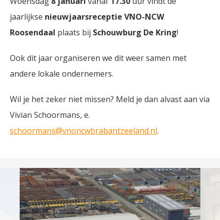
Woensdag
8 januari
vanaf
17.30
uur vindt de
jaarlijkse
nieuwjaarsreceptie VNO-NCW
Roosendaal
plaats bij
Schouwburg De Kring
!
Ook dit jaar organiseren we dit weer samen met
andere lokale ondernemers.
Wil je het zeker niet missen? Meld je dan alvast aan via
Vivian Schoormans, e.
schoormans@vnoncwbrabantzeeland.nl
.