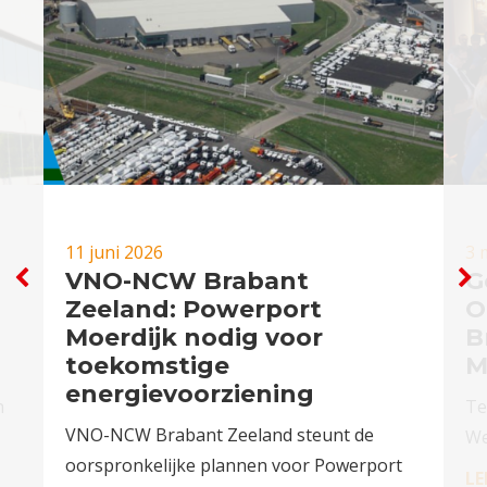
11 juni 2026
3 
VNO-NCW Brabant
G
Zeeland: Powerport
O
Moerdijk nodig voor
B
toekomstige
M
energievoorziening
n
Te
VNO-NCW Brabant Zeeland steunt de
We
oorspronkelijke plannen voor Powerport
LE