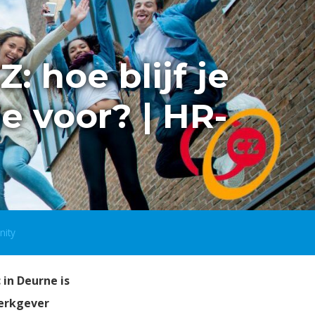
 hoe blijf je
e voor? | HR-
nity
in Deurne is
werkgever