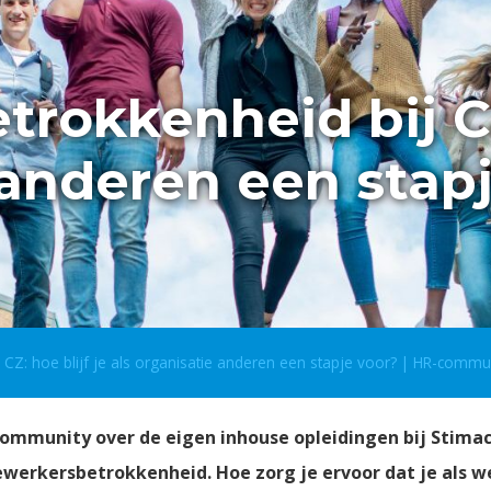
okkenheid bij CZ:
 anderen een stapj
CZ: hoe blijf je als organisatie anderen een stapje voor? | HR-commu
ommunity over de eigen inhouse opleidingen bij Stimac 
werkersbetrokkenheid. Hoe zorg je ervoor dat je als 