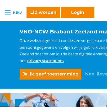
Lid worden
Login
MENU
VNO-NCW Brabant Zeeland maa
Onze website gebruikt cookies en vergelijkbare
persoonsgegevens en volgen wij je gebruik van
Zeeland doet dit om jou de beste digitale ervari
ons
privacy statement.
Ja, ik geef toestemming
Nee, lieve