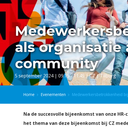
Medewerkersbetr
als organisatie
community
5 september 2024 | 09.15 - 11.45 | CZ | Tilburg
Home
Evenementen
Medewerkersbetrokkenheid bij 
Na de succesvolle bijeenkomst van onze HR-c
het thema van deze bijeenkomst bij CZ mede