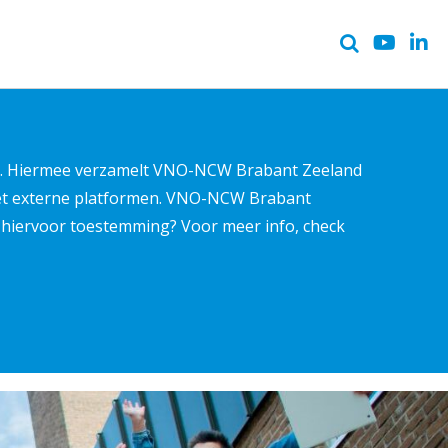
ter. Hiermee verzamelt VNO-NCW Brabant Zeeland
met externe platformen. VNO-NCW Brabant
ns hiervoor toestemming? Voor meer info, check