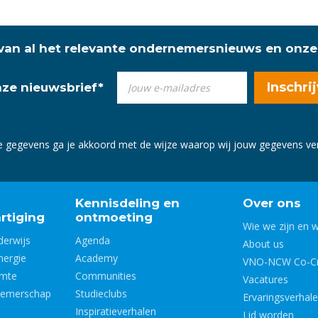
 van al het relevante ondernemersnieuws en onze
onze nieuwsbrief
*
e gegevens ga je akkoord met de wijze waarop wij jouw gegevens v
Kennisdeling en
Over ons
rtiging
ontmoeting
Wie we zijn en 
derwijs
Agenda
About us
nergie
Academy
VNO-NCW Co-Cr
imte
Communities
Vacatures
nemerschap
Studieclubs
Ervaringsverhal
Inspiratieverhalen
Lid worden