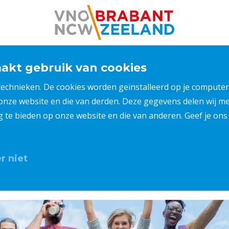
kt gebruik van cookies
 technieken. De cookies worden geïnstalleerd op je compu
 onze website en die van derden. Deze gegevens delen wij 
ng te bieden op onze website en die van anderen. Geef je o
r niet