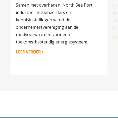
Samen met overheden, North Sea Port,
n
he
industrie, netbeheerders en
al
kennisinstellingen werkt de
va
ondernemersvereniging aan de
me
randvoorwaarden voor een
LE
toekomstbestendig energiesysteem.
LEES VERDER