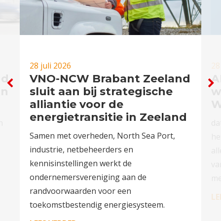
28 juli 2026
28
nd
VNO-NCW Brabant Zeeland
A
in
sluit aan bij strategische
w
alliantie voor de
W
energietransitie in Zeeland
n
da
Samen met overheden, North Sea Port,
n
he
industrie, netbeheerders en
al
kennisinstellingen werkt de
va
ondernemersvereniging aan de
me
randvoorwaarden voor een
LE
toekomstbestendig energiesysteem.