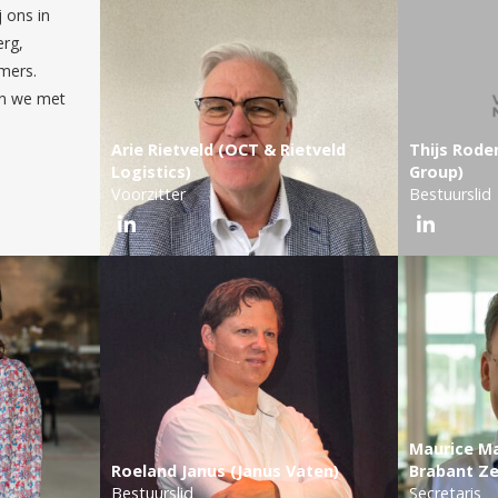
 ons in
erg,
mers.
an we met
Arie Rietveld (OCT & Rietveld
Thijs Rod
Logistics)
Group)
Voorzitter
Bestuurslid
Maurice M
Roeland Janus (Janus Vaten)
Brabant Ze
Bestuurslid
Secretaris