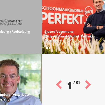
enburg (Rodenburg
Sjoerd Voermans
(Schoonmaakbedrijf Perfekt)
Bestuurslid
1
/
01
anders (VNO-NCW
eland)