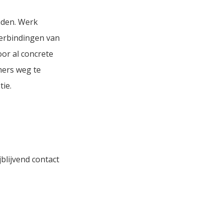
nden. Werk
verbindingen van
oor al concrete
mers weg te
ie.
blijvend contact