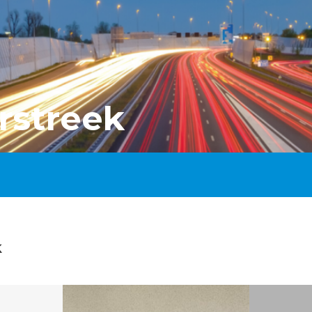
streek
k