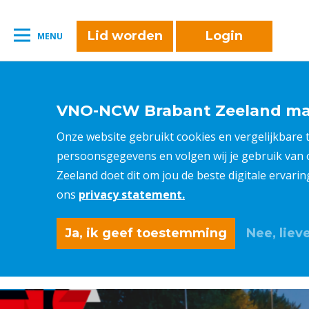
naar:
Leestijd:
< 1
minuut
" />
Lid worden
Login
MENU
VNO-NCW Brabant Zeeland maa
Onze website gebruikt cookies en vergelijkbare
persoonsgegevens en volgen wij je gebruik van
Zeeland doet dit om jou de beste digitale ervari
ons
privacy statement.
Ja, ik geef toestemming
Nee, lieve