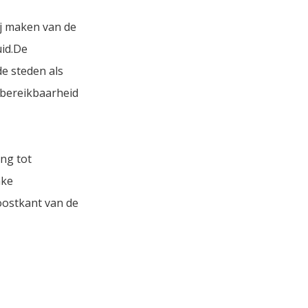
ij maken van de
uid.De
e steden als
-bereikbaarheid
ing tot
nke
oostkant van de