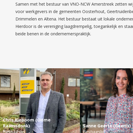
Samen met het bestuur van VNO-NCW Amerstreek zetten wij
voor werkgevers in de gemeenten Oosterhout, Geertruidenb
Drimmelen en Altena. Het bestuur bestaat uit lokale onderne
Hierdoor is de vereniging laagdrempelig, toegankelijk en sta
beide benen in de ondernemerspraktijk.
Chris Kieboom (Oome
Raamsdonk)
Sanne Geerts (Geerts)
Bestuurslid
Bestuurslid