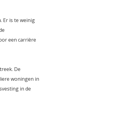
Er is te weinig
de
or een carrière
treek. De
liere woningen in
vesting in de