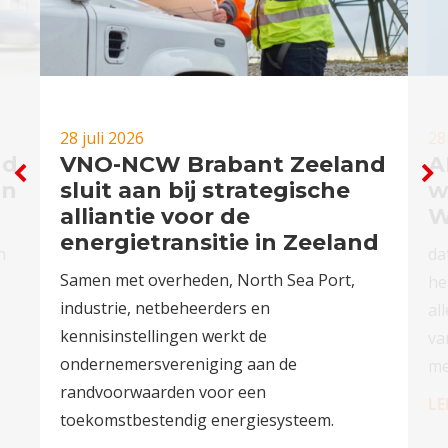
28 juli 2026
28
nd
VNO-NCW Brabant Zeeland
A
in
sluit aan bij strategische
w
alliantie voor de
W
energietransitie in Zeeland
n
da
Samen met overheden, North Sea Port,
n
he
industrie, netbeheerders en
al
kennisinstellingen werkt de
va
ondernemersvereniging aan de
me
randvoorwaarden voor een
LE
toekomstbestendig energiesysteem.