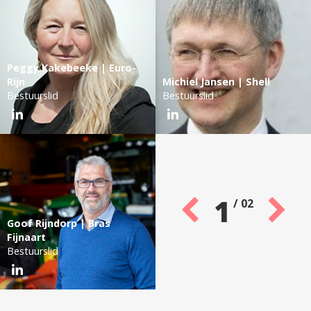
Peggy Kakebeeke | Euro-
Rijn
Michiel Jansen | Shell
Bestuurslid
Bestuurslid
1
/
02
Goof Rijndorp | Bras
Fijnaart
Bestuurslid