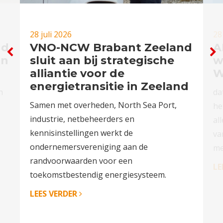
28 juli 2026
28
nd
VNO-NCW Brabant Zeeland
A
in
sluit aan bij strategische
w
alliantie voor de
W
energietransitie in Zeeland
n
da
Samen met overheden, North Sea Port,
n
he
industrie, netbeheerders en
al
kennisinstellingen werkt de
va
ondernemersvereniging aan de
me
randvoorwaarden voor een
LE
toekomstbestendig energiesysteem.
LEES VERDER