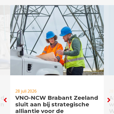
28 juli 2026
28
nd
VNO-NCW Brabant Zeeland
A
in
sluit aan bij strategische
w
alliantie voor de
W