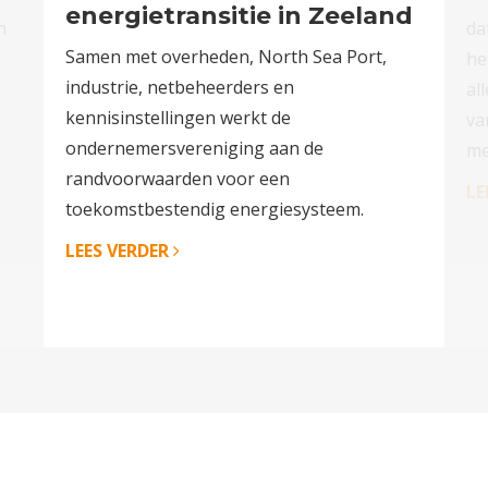
energietransitie in Zeeland
n
da
Samen met overheden, North Sea Port,
n
he
industrie, netbeheerders en
al
kennisinstellingen werkt de
va
ondernemersvereniging aan de
me
randvoorwaarden voor een
LE
toekomstbestendig energiesysteem.
LEES VERDER