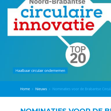
Haalbaar circulair ondernemen
Home
Nieuws
Nominaties voor de Brabantse Circul
NOMINATIES VOOR DE B