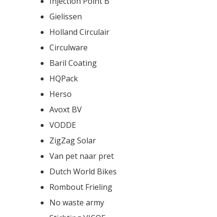
Injection Point B
Gielissen
Holland Circulair
Circulware
Baril Coating
HQPack
Herso
Avoxt BV
VODDE
ZigZag Solar
Van pet naar pret
Dutch World Bikes
Rombout Frieling
No waste army