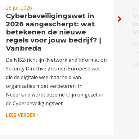
28 juli 2026
27 
Cyberbeveiligingswet in
Vu
2026 aangescherpt: wat
P
betekenen de nieuwe
V
regels voor jouw bedrijf? |
De
Vanbreda
liv
De NIS2-richtlijn (Network and Information
LE
Security Directive 2) is een Europese wet
die de digitale weerbaarheid van
organisaties moet verbeteren. In
Nederland wordt deze richtlijn omgezet in
de Cyberbeveiligingswet.
LEES VERDER