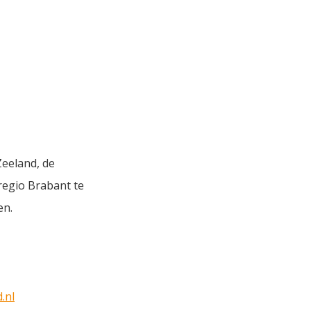
Zeeland, de
regio Brabant te
en.
.nl