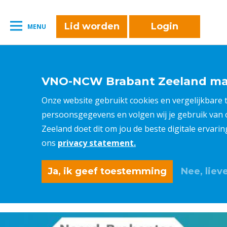
naar:
Leestijd:
< 1
minuut
" />
Lid worden
Login
MENU
VNO-NCW Brabant Zeeland maa
Onze website gebruikt cookies en vergelijkbare
persoonsgegevens en volgen wij je gebruik van
Zeeland doet dit om jou de beste digitale ervari
ons
privacy statement.
Ja, ik geef toestemming
Nee, lieve