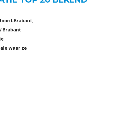
Noord-Brabant,
W Brabant
ie
nale waar ze