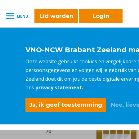
naar:
Leestijd:
< 1
minuut
" />
Lid worden
Login
MENU
VNO-NCW Brabant Zeeland maa
Onze website gebruikt cookies en vergelijkbare
persoonsgegevens en volgen wij je gebruik van
Zeeland doet dit om jou de beste digitale ervari
ons
privacy statement.
Ja, ik geef toestemming
Nee, lieve