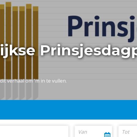
lijkse Prinsjesdag
dit verhaal om 'm in te vullen.