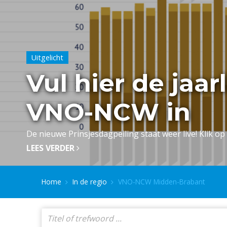
Uitgelicht
Vul hier de jaar
VNO-NCW in
De nieuwe Prinsjesdagpeiling staat weer live! Klik op 
LEES VERDER
Home
In de regio
VNO-NCW Midden-Brabant