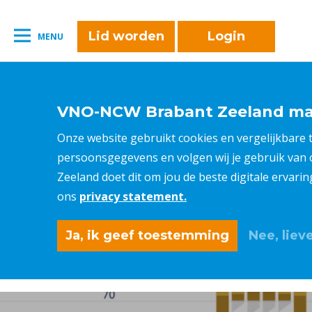
naar:
Leestijd:
< 1
minuut
" />
Lid worden
Login
MENU
VNO-NCW Brabant Zeeland maa
Onze website gebruikt cookies en vergelijkbare
persoonsgegevens en volgen wij je gebruik van
Zeeland doet dit om jou de beste digitale ervari
ons
privacy statement.
Ja, ik geef toestemming
Nee, lieve