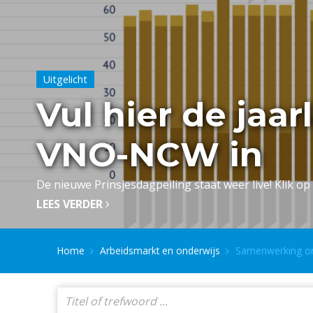
Uitgelicht
Vul hier de jaar
VNO-NCW in
De nieuwe Prinsjesdagpeiling staat weer live! Klik op 
LEES VERDER
Home
Arbeidsmarkt en onderwijs
Samenwerking on