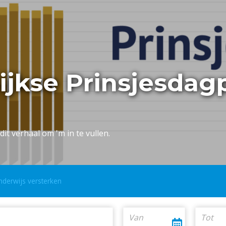
lijkse Prinsjesdag
dit verhaal om 'm in te vullen.
derwijs versterken