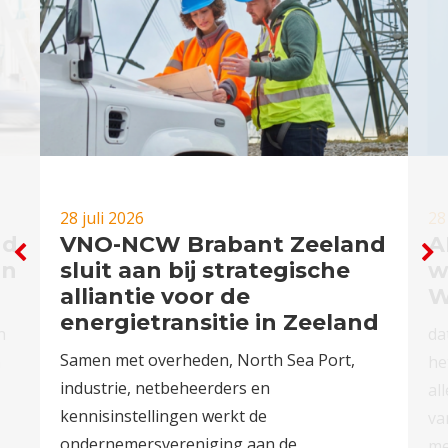
28 juli 2026
28
nd
VNO-NCW Brabant Zeeland
A
in
sluit aan bij strategische
w
alliantie voor de
W
energietransitie in Zeeland
n
da
Samen met overheden, North Sea Port,
n
he
industrie, netbeheerders en
al
kennisinstellingen werkt de
va
ondernemersvereniging aan de
me