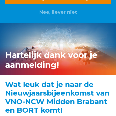
Nee, liever niet
Lid worden? Klik hier
Hartelijk dank voor je
aanmelding!
Wat leuk dat je naar de
Nieuwjaarsbijeenkomst van
VNO-NCW Midden Brabant
en BORT komt!