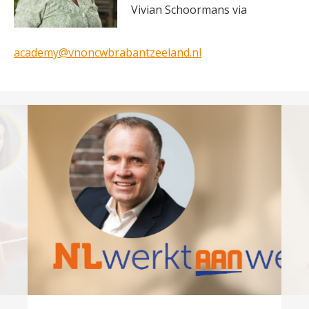
Vivian Schoormans via
academy@vnoncwbrabantzeeland.nl