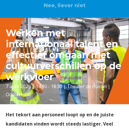
Nee, liever niet
Werken met
internationaal talent en
effectief omgaan met
cultuurverschillen op de
werkvloer
7 april 2025 | 14.30 - 18.30 | Theater de Bussel |
Oosterhout
Het tekort aan personeel loopt op en de juiste
kandidaten vinden wordt steeds lastiger. Veel