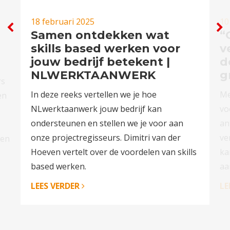
18 februari 2025
10
Samen ontdekken wat
“
skills based werken voor
v
jouw bedrijf betekent |
d
NLWERKTAANWERK
g
rs
In deze reeks vertellen we je hoe
Me
en
NLwerktaanwerk jouw bedrijf kan
vo
ondersteunen en stellen we je voor aan
an
onze projectregisseurs. Dimitri van der
ve
ven
Hoeven vertelt over de voordelen van skills
ka
based werken.
aa
LEES VERDER
LE