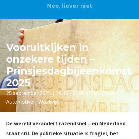
Nee, liever niet
Vooruitkijken in
onzekere tijden –
Prinsjesdagbijeenkomst
2025
25 september 2025 | 16.15 - 20.00 | Van Mossel
Automotive | Waalwijk
De wereld verandert razendsnel – en Nederland
staat stil. De politieke situatie is fragiel, het