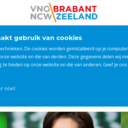
kt gebruik van cookies
 technieken. De cookies worden geïnstalleerd op je compu
 onze website en die van derden. Deze gegevens delen wij 
ng te bieden op onze website en die van anderen. Geef je o
r niet