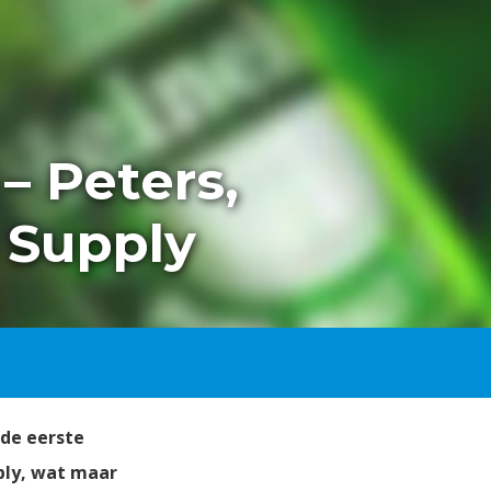
– Peters,
 Supply
 de eerste
ply, wat maar