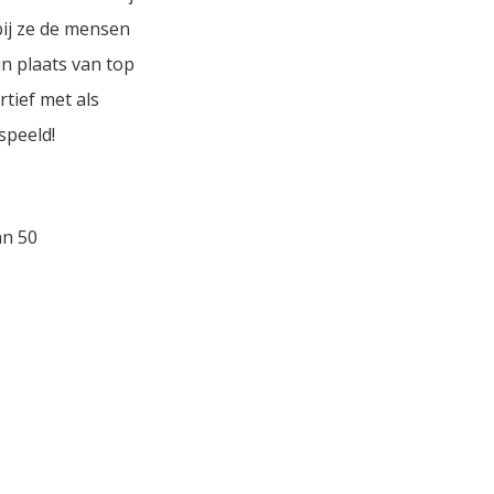
bij ze de mensen
in plaats van top
tief met als
speeld!
an 50