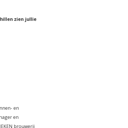
llen zien jullie
innen- en
anager en
INEKEN brouwerij