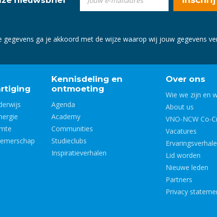
e gegevens ga je akkoord met de wijze waarop wij jouw gegevens v
Kennisdeling en
Over ons
rtiging
ontmoeting
Wie we zijn en 
derwijs
Agenda
About us
nergie
Academy
VNO-NCW Co-Cr
imte
Communities
Vacatures
nemerschap
Studieclubs
Ervaringsverhal
Inspiratieverhalen
Lid worden
Nieuwe leden
Partners
Privacy stateme