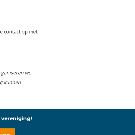
ie contact op met
rganiseren we
ng kunnen
 vereniging!