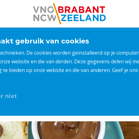
kt gebruik van cookies
 technieken. De cookies worden geïnstalleerd op je compu
 onze website en die van derden. Deze gegevens delen wij 
ng te bieden op onze website en die van anderen. Geef je o
r niet