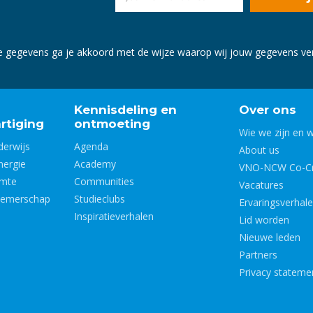
e gegevens ga je akkoord met de wijze waarop wij jouw gegevens v
Kennisdeling en
Over ons
rtiging
ontmoeting
Wie we zijn en 
derwijs
Agenda
About us
nergie
Academy
VNO-NCW Co-Cr
imte
Communities
Vacatures
nemerschap
Studieclubs
Ervaringsverhal
Inspiratieverhalen
Lid worden
Nieuwe leden
Partners
Privacy stateme