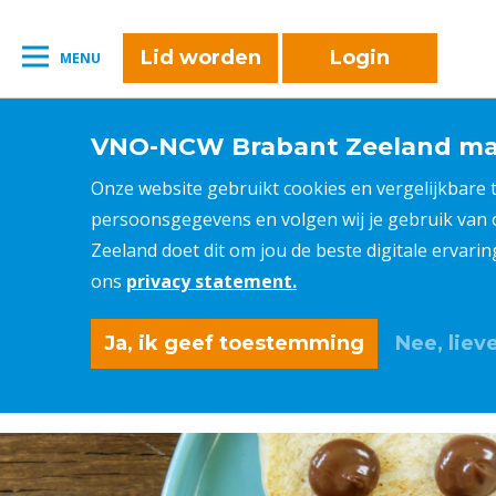
Lid worden
Login
MENU
VNO-NCW Brabant Zeeland maa
Onze website gebruikt cookies en vergelijkbare
persoonsgegevens en volgen wij je gebruik van
Zeeland doet dit om jou de beste digitale ervari
ons
privacy statement.
Ja, ik geef toestemming
Nee, lieve