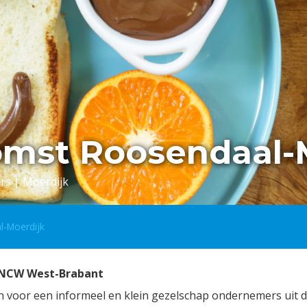
omst Roosendaal-
rs | Moerdijk
l-Moerdijk
-NCW West-Brabant
n voor een informeel en klein gezelschap ondernemers uit 