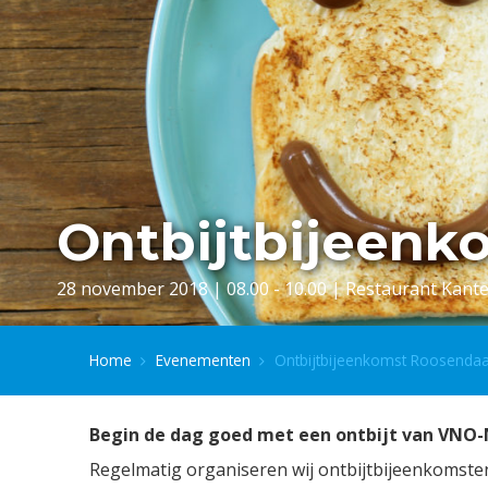
Ontbijtbijeenk
28 november 2018 | 08.00 - 10.00 | Restaurant Kante
Home
Evenementen
Ontbijtbijeenkomst Roosendaa
Begin de dag goed met een ontbijt van VNO
Regelmatig organiseren wij ontbijtbijeenkomste