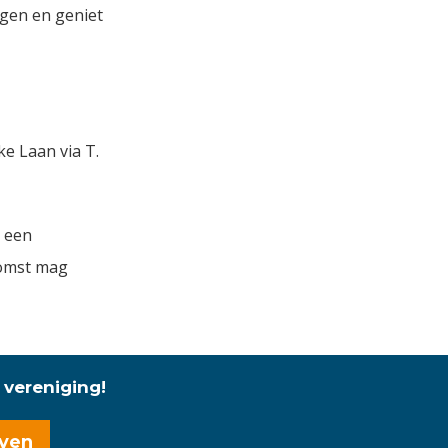
gen en geniet
e Laan via T.
j een
nkomst mag
 vereniging!