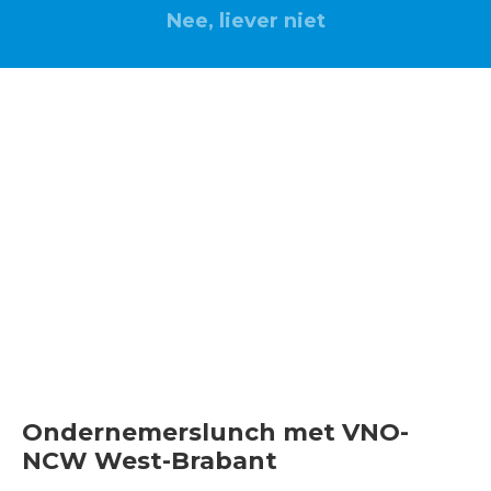
Nee, liever niet
Ondernemerslunch
Oosterhout
(VOLGEBOEKT)
6 februari 2019 | 12.00-14.00 uur | Oosterhoutse Golf
Club | Oosterhout
Ondernemerslunch met VNO-
NCW West-Brabant