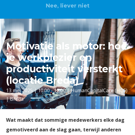
Nee, liever niet
Motivatie als motor: hoe
je werkplezier en
productiviteit versterkt
(locatie Breda)
13 mei 2025 | 10.00 - 12.00 | HumanCapitalCare (HCC)
| Breda
Wat maakt dat sommige medewerkers elke dag
gemotiveerd aan de slag gaan, terwijl anderen