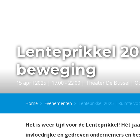
Lenteprikkel 20
beweging
15 april 2025 | 17.00 - 22.00 | Theater De Bussel | 
Home
Evenementen
Lenteprikkel 2025 | Ruimte vo
Het is weer tijd voor de Lenteprikkel! Hét ja
invloedrijke en gedreven ondernemers en bes