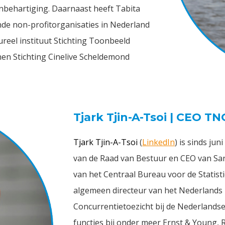
enbehartiging. Daarnaast heeft Tabita
ende non-profitorganisaties in Nederland
tureel instituut Stichting Toonbeeld
nen Stichting Cinelive Scheldemond
Tjark Tjin-A-Tsoi | CEO TN
Tjark Tjin-A-Tsoi
(
LinkedIn
) is sinds ju
van de Raad van Bestuur en CEO van San
van het Centraal Bureau voor de Statist
algemeen directeur van het Nederlands F
Concurrentietoezicht bij de Nederlandse
functies bij onder meer Ernst & Young, 