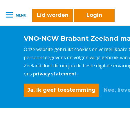
Lid worden
Login
MENU
VNO-NCW Brabant Zeeland maa
Onze website gebruikt cookies en vergelijkbare
persoonsgegevens en volgen wij je gebruik van
Zeeland doet dit om jou de beste digitale ervari
ons
privacy statement.
Ja, ik geef toestemming
Nee, lieve