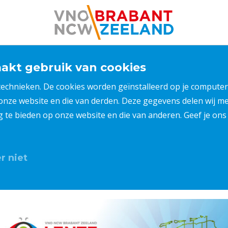
kt gebruik van cookies
 technieken. De cookies worden geïnstalleerd op je compu
 onze website en die van derden. Deze gegevens delen wij 
ng te bieden op onze website en die van anderen. Geef je o
r niet