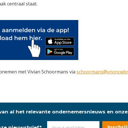
k centraal staat.
 opnemen met Vivian Schoormans via
schoormans@vnoncwbra
 van al het relevante ondernemersnieuws en onze
onze nieuwsbrief
*