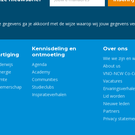
e gegevens ga je akkoord met de wijze waarop wij jouw gegevens v
Kennisdeling en
Over ons
rtiging
ontmoeting
Wie we zijn en 
derwijs
Agenda
About us
nergie
Academy
VNO-NCW Co-Cr
imte
Communities
Vacatures
nemerschap
Studieclubs
Ervaringsverhal
Inspiratieverhalen
Lid worden
Nieuwe leden
Partners
Privacy stateme