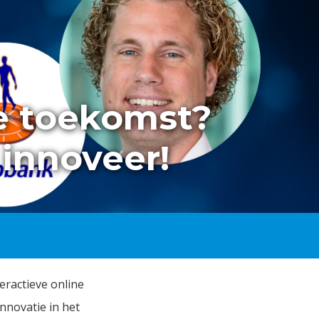
de toekomst?
 innoveer!
ractieve online
nnovatie in het