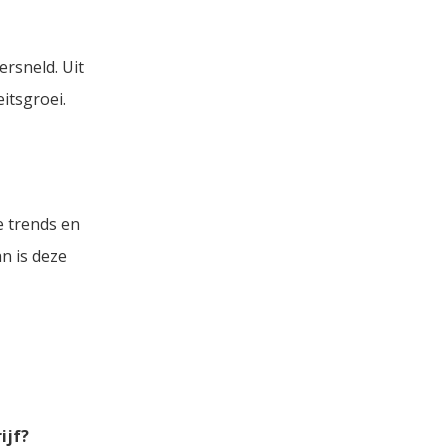
ersneld. Uit
eitsgroei.
e trends en
an is deze
ijf?