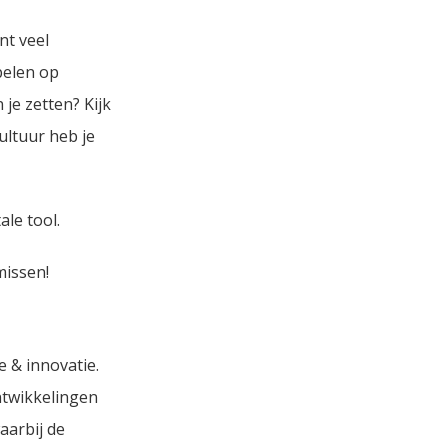
nt veel
pelen op
je zetten? Kijk
ultuur heb je
ale tool.
missen!
 & innovatie.
ontwikkelingen
aarbij de