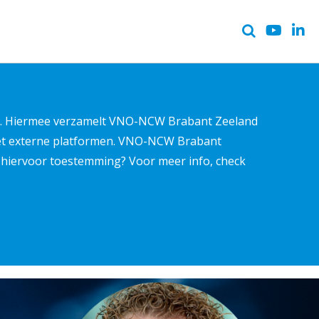
ter. Hiermee verzamelt VNO-NCW Brabant Zeeland
met externe platformen. VNO-NCW Brabant
ns hiervoor toestemming? Voor meer info, check