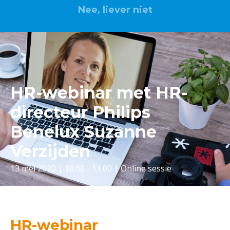
Nee, liever niet
HR-webinar met HR-
directeur Philips
Benelux Suzanne
Verzijden
13 mei 2020 | 10.00 - 11.00 | Online sessie
HR-webinar