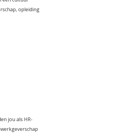
erschap, opleiding
den jou als HR-
k werkgeverschap