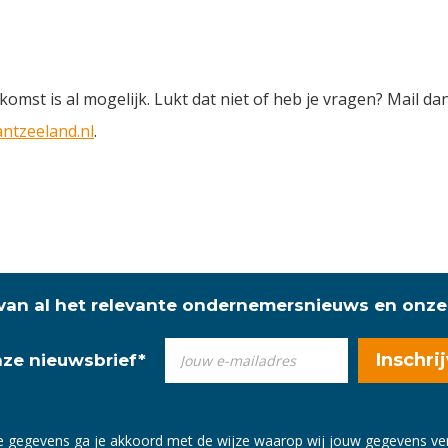
mst is al mogelijk. Lukt dat niet of heb je vragen? Mail da
tzeeland.nl
.
 van al het relevante ondernemersnieuws en onze
onze nieuwsbrief
*
e gegevens ga je akkoord met de wijze waarop wij jouw gegevens v