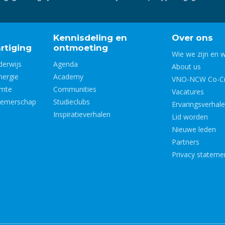
Kennisdeling en
Over ons
rtiging
ontmoeting
Wie we zijn en 
derwijs
Agenda
About us
nergie
Academy
VNO-NCW Co-Cr
imte
Communities
Vacatures
nemerschap
Studieclubs
Ervaringsverhal
Inspiratieverhalen
Lid worden
Nieuwe leden
Partners
Privacy stateme