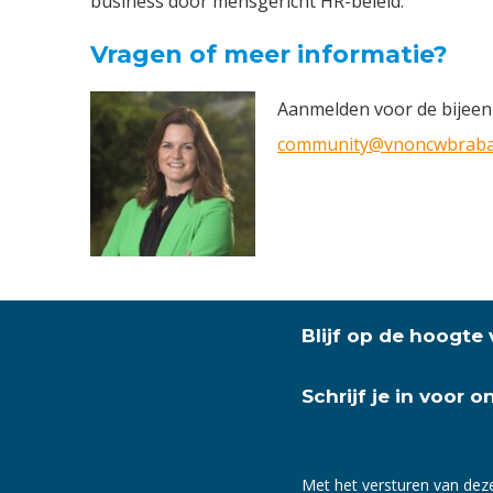
business door mensgericht HR-beleid.
Vragen of meer informatie?
Aanmelden voor de bijeenko
community@vnoncwbraban
Blijf op de hoogte
Schrijf je in voor 
Met het versturen van dez