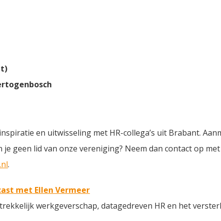
t)
Hertogenbosch
 inspiratie en uitwisseling met HR-collega’s uit Brabant. Aa
en je geen lid van onze vereniging? Neem dan contact op me
nl
.
dcast met Ellen Vermeer
antrekkelijk werkgeverschap, datagedreven HR en het verste