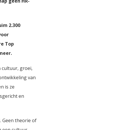
hap geen HR-
uim 2.300
voor
re Top
rmeer.
cultuur, groei,
 ontwikkeling van
n is ze
sgericht en
. Geen theorie of
n een cultuur