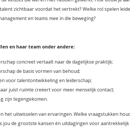
alent zichtbaar voordat het vertrekt? Welke rol spelen leid
ie, management en teams mee in die beweging?
llen en haar team onder andere:
hap concreet vertaalt naar de dagelijkse praktijk;
arschap de basis vormen van behoud;
en voor talentontwikkeling en leiderschap;
r juist ruimte creëert voor meer menselijk contact;
eg zijn tegengekomen.
 en het uitwisselen van ervaringen. Welke vraagstukken hou
s jou de grootste kansen én uitdagingen voor aantrekkelij