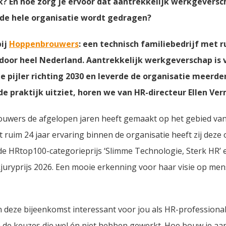
? En hoe zorg je ervoor dat aantrekkelijk werkgeversc
r de hele organisatie wordt gedragen?
bij
Hoppenbrouwers
: een technisch familiebedrijf met r
door heel Nederland. Aantrekkelijk werkgeverschap is 
 pijler richting 2030 en leverde de organisatie meerde
de praktijk uitziet, horen we van HR-directeur Ellen Ve
uwers de afgelopen jaren heeft gemaakt op het gebied van 
ruim 24 jaar ervaring binnen de organisatie heeft zij deze
de HRtop100-categorieprijs ‘Slimme Technologie, Sterk HR’ e
uryprijs 2026. Een mooie erkenning voor haar visie op men
n deze bijeenkomst interessant voor jou als HR-professional
 in de keuzes die wel én niet hebben gewerkt. Hoe bouw je aa