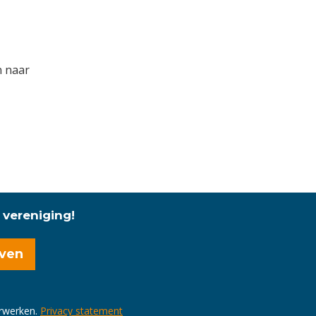
n naar
 vereniging!
erwerken.
Privacy statement