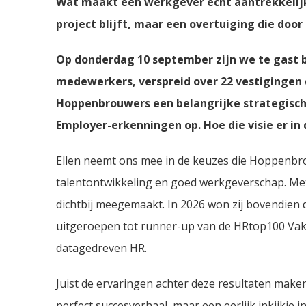
Wat maakt een werkgever écht aantrekkelijk
project blijft, maar een overtuiging die doo
Op donderdag 10 september zijn we te gast 
medewerkers, verspreid over 22 vestigingen 
Hoppenbrouwers een belangrijke strategische
Employer-erkenningen op. Hoe die visie er in 
Ellen neemt ons mee in de keuzes die Hoppenbro
talentontwikkeling en goed werkgeverschap. Met 
dichtbij meegemaakt. In 2026 won zij bovendien 
uitgeroepen tot runner-up van de HRtop100 Vakj
datagedreven HR.
Juist de ervaringen achter deze resultaten make
perfect succesverhaal, maar een eerlijk inkijkje