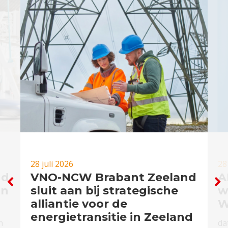
28 juli 2026
28
nd
VNO-NCW Brabant Zeeland
A
in
sluit aan bij strategische
w
alliantie voor de
W
energietransitie in Zeeland
n
da