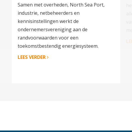
Samen met overheden, North Sea Port,
n
he
industrie, netbeheerders en
al
kennisinstellingen werkt de
va
ondernemersvereniging aan de
me
randvoorwaarden voor een
LE
toekomstbestendig energiesysteem.
LEES VERDER