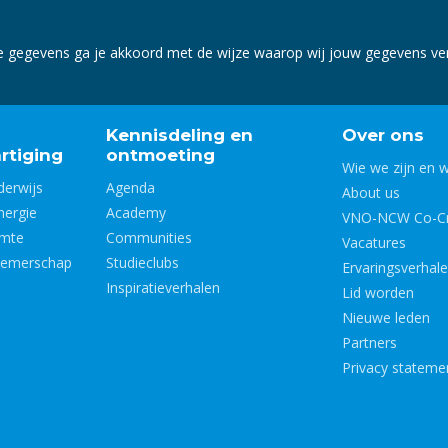
e gegevens ga je akkoord met de wijze waarop wij jouw gegevens v
Kennisdeling en
Over ons
rtiging
ontmoeting
Wie we zijn en 
derwijs
Agenda
About us
nergie
Academy
VNO-NCW Co-Cr
imte
Communities
Vacatures
nemerschap
Studieclubs
Ervaringsverhal
Inspiratieverhalen
Lid worden
Nieuwe leden
Partners
Privacy stateme