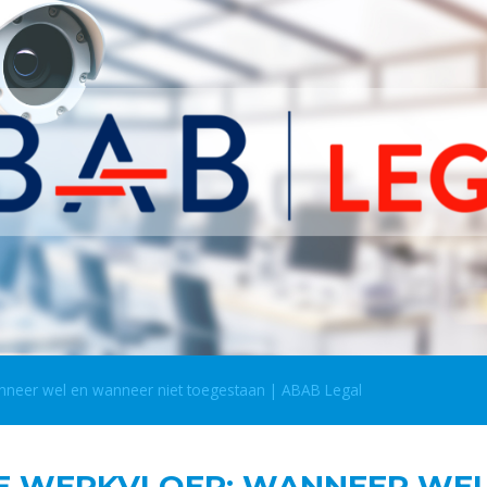
nneer wel en wanneer niet toegestaan | ABAB Legal
E WERKVLOER: WANNEER WEL