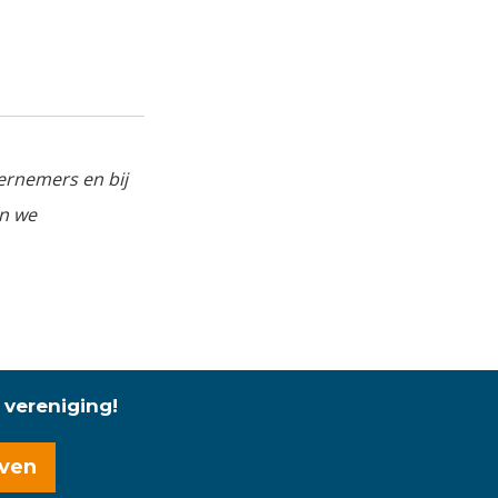
ernemers en bij
en we
 vereniging!