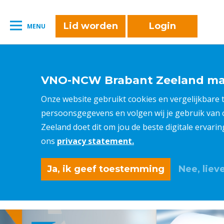
naar:
Leestijd:
< 1
minuut
" />
Lid worden
Login
MENU
VNO-NCW Brabant Zeeland maa
Onze website gebruikt cookies en vergelijkbare
persoonsgegevens en volgen wij je gebruik van
Zeeland doet dit om jou de beste digitale ervari
ons
privacy statement.
Ja, ik geef toestemming
Nee, lieve