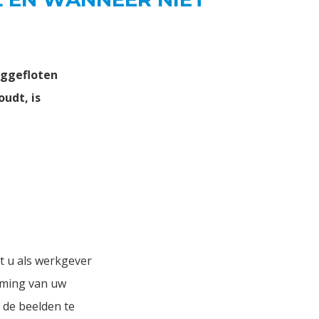
uggefloten
udt, is
t u als werkgever
rming van uw
 de beelden te