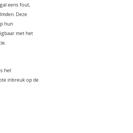
gal eens fout,
ilmden. Deze
op hun
igbaar met het
ie.
is het
ote inbreuk op de