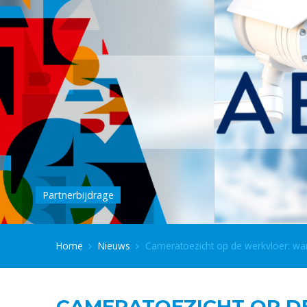
Partnerbijdrage
Home
Nieuws
Cameratoezicht op de werkvloer: wa
CAMERATOEZICHT OP D