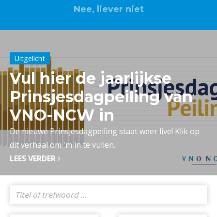
Nee, liever niet
Lid worden? Klik hier
Uitgelicht
Vul hier de jaarlijkse
Prinsjesdagpeiling van
VNO-NCW in
De nieuwe Prinsjesdagpeiling staat weer live! Klik op
dit verhaal om 'm in te vullen.
LEES VERDER