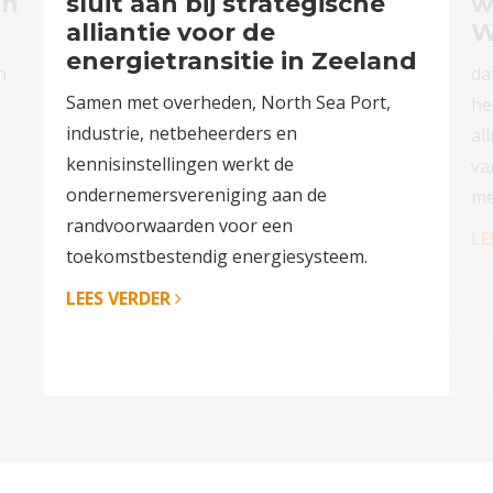
in
sluit aan bij strategische
w
alliantie voor de
W
energietransitie in Zeeland
n
da
Samen met overheden, North Sea Port,
n
he
industrie, netbeheerders en
al
kennisinstellingen werkt de
va
ondernemersvereniging aan de
me
randvoorwaarden voor een
LE
toekomstbestendig energiesysteem.
LEES VERDER