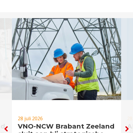
28 juli 2026
28
nd
VNO-NCW Brabant Zeeland
A